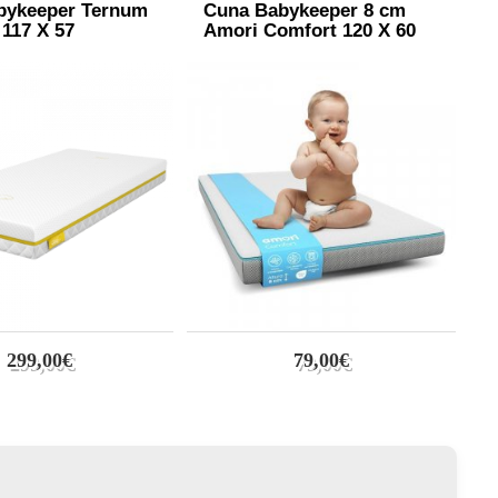
bykeeper Ternum
Cuna Babykeeper 8 cm
C
117 X 57
Amori Comfort 120 X 60
A
5
299,00€
79,00€