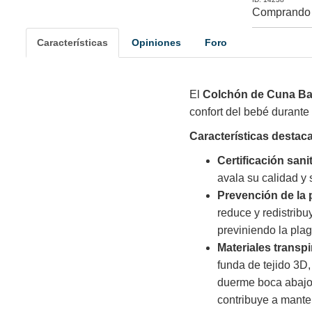
Comprando 
Características
Opiniones
Foro
El
Colchón de Cuna B
confort del bebé durante 
Características destac
Certificación sanit
avala su calidad y 
Prevención de la p
reduce y redistrib
previniendo la plag
Materiales transpi
funda de tejido 3D,
duerme boca abajo,
contribuye a mante