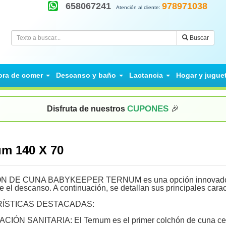
658067241
978971038
Atención al cliente:
Buscar
ora de comer
Descanso y baño
Lactancia
Hogar y jugue
CUPONES
Disfruta de nuestros
🎉
um 140 X 70
 DE CUNA BABYKEEPER TERNUM es una opción innovadora dise
 el descanso. A continuación, se detallan sus principales caract
ÍSTICAS DESTACADAS:
CIÓN SANITARIA: El Ternum es el primer colchón de cuna cert