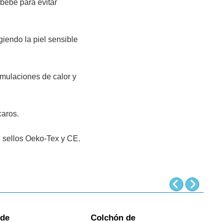
 bebé para evitar
iendo la piel sensible
umulaciones de calor y
caros.
n sellos Oeko-Tex y CE.
 de
Colchón de
C