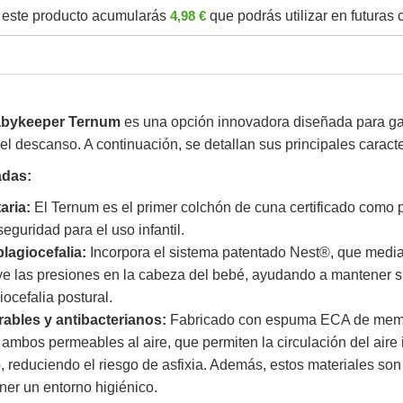
este producto acumularás
4,98 €
que podrás utilizar en futuras
abykeeper Ternum
es una opción innovadora diseñada para gar
el descanso. A continuación, se detallan sus principales caracte
adas:
aria:
El Ternum es el primer colchón de cuna certificado como p
seguridad para el uso infantil.
lagiocefalia:
Incorpora el sistema patentado Nest®, que medi
uye las presiones en la cabeza del bebé, ayudando a mantener s
iocefalia postural.
rables y antibacterianos:
Fabricado con espuma ECA de memb
 ambos permeables al aire, que permiten la circulación del aire 
 reduciendo el riesgo de asfixia. Además, estos materiales son 
ner un entorno higiénico.