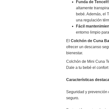
Funda de Tencel®
altamente transpir
bebé. Además, el T
una regulación tér
Fácil mantenimien
entorno limpio para
El
Colchón de Cuna B
ofrecer un descanso segu
bienestar.
Colchón de Mini Cuna Ter
Dale a tu bebé el confor
Características destac
Seguridad y prevención d
seguro.