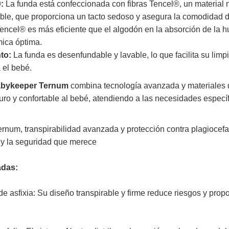
:
La funda está confeccionada con fibras Tencel®, un material n
able, que proporciona un tacto sedoso y asegura la comodidad de
encel® es más eficiente que el algodón en la absorción de la 
mica óptima.
to:
La funda es desenfundable y lavable, lo que facilita su limp
 el bebé.
abykeeper Ternum
combina tecnología avanzada y materiales d
ro y confortable al bebé, atendiendo a las necesidades específ
num, transpirabilidad avanzada y protección contra plagiocefal
t y la seguridad que merece
adas:
e asfixia: Su diseño transpirable y firme reduce riesgos y pro