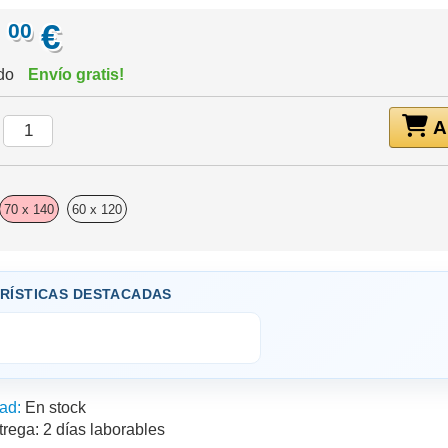
,
€
00
ido
Envío gratis!
Añ
:
70 x 140
60 x 120
RÍSTICAS DESTACADAS
ad:
En stock
trega:
2 días laborables