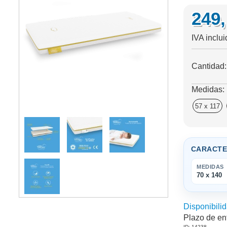
249
IVA inclu
Cantidad
Medidas:
57 x 117
CARACTE
MEDIDAS
70 x 140
Disponibilid
Plazo de en
ID: 14238