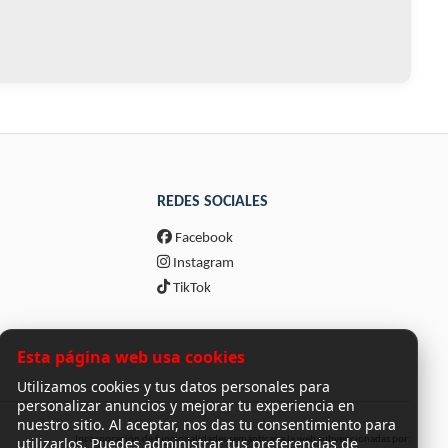
REDES SOCIALES
Facebook
Instagram
TikTok
Esta página web usa cookies
Utilizamos cookies y tus datos personales para
personalizar anuncios y mejorar tu experiencia en
nuestro sitio. Al aceptar, nos das tu consentimiento para
utilizarlos. Puedes administrar tus preferencias de
Incorporación de funcionalidades semánticas a la web subvencionadas por: