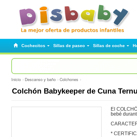
Cochecitos
Sillas de paseo
Sillas de coche
H
Inicio
Descanso y baño
Colchones
Colchón Babykeeper de Cuna Tern
El COLCHÓN
bebé durante
CARACTER
* CERTIFICA