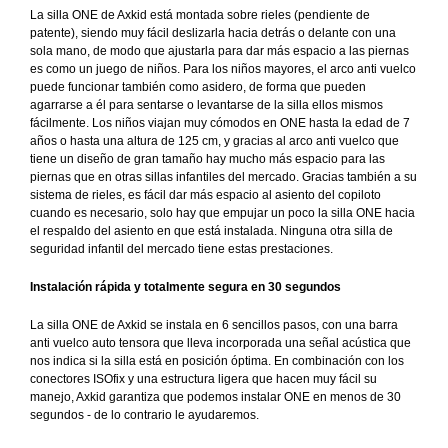
La silla ONE de Axkid está montada sobre rieles (pendiente de
patente), siendo muy fácil deslizarla hacia detrás o delante con una
sola mano, de modo que ajustarla para dar más espacio a las piernas
es como un juego de niños. Para los niños mayores, el arco anti vuelco
puede funcionar también como asidero, de forma que pueden
agarrarse a él para sentarse o levantarse de la silla ellos mismos
fácilmente. Los niños viajan muy cómodos en ONE hasta la edad de 7
años o hasta una altura de 125 cm, y gracias al arco anti vuelco que
tiene un diseño de gran tamaño hay mucho más espacio para las
piernas que en otras sillas infantiles del mercado. Gracias también a su
sistema de rieles, es fácil dar más espacio al asiento del copiloto
cuando es necesario, solo hay que empujar un poco la silla ONE hacia
el respaldo del asiento en que está instalada. Ninguna otra silla de
seguridad infantil del mercado tiene estas prestaciones.
Instalación rápida y totalmente segura en 30 segundos
La silla ONE de Axkid se instala en 6 sencillos pasos, con una barra
anti vuelco auto tensora que lleva incorporada una señal acústica que
nos indica si la silla está en posición óptima. En combinación con los
conectores ISOfix y una estructura ligera que hacen muy fácil su
manejo, Axkid garantiza que podemos instalar ONE en menos de 30
segundos - de lo contrario le ayudaremos.