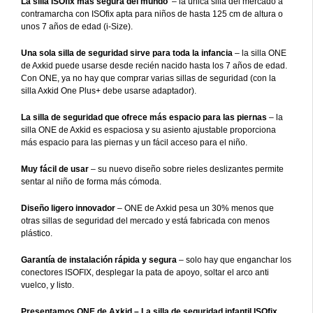
La silla ISOfix más segura del mundo
– la única silla del mercado a
contramarcha con ISOfix apta para niños de hasta 125 cm de altura o
unos 7 años de edad (i-Size).
Una sola silla de seguridad sirve para toda la infancia
– la silla ONE
de Axkid puede usarse desde recién nacido hasta los 7 años de edad.
Con ONE, ya no hay que comprar varias sillas de seguridad (con la
silla Axkid One Plus+ debe usarse adaptador).
La silla de seguridad que ofrece más espacio para las piernas
– la
silla ONE de Axkid es espaciosa y su asiento ajustable proporciona
más espacio para las piernas y un fácil acceso para el niño.
Muy fácil de usar
– su nuevo diseño sobre rieles deslizantes permite
sentar al niño de forma más cómoda.
Diseño ligero innovador
– ONE de Axkid pesa un 30% menos que
otras sillas de seguridad del mercado y está fabricada con menos
plástico.
Garantía de instalación rápida y segura
– solo hay que enganchar los
conectores ISOFIX, desplegar la pata de apoyo, soltar el arco anti
vuelco, y listo.
Presentamos ONE de Axkid – La silla de seguridad infantil ISOfix