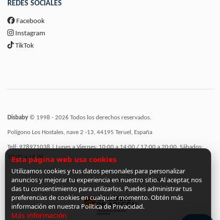
REDES SOCIALES
Facebook
Instagram
TikTok
Disbaby
© 1998 - 2026 Todos los derechos reservados.
Polígono Los Hostales, nave 2 -13, 44195 Teruel, España
Telf: 978971038 | Lunes a Viernes: 10:00 a 14:00 / 17:00 a 20:00, Sábados:
10:00 a 14:00
Esta página web usa cookies
Utilizamos cookies y tus datos personales para personalizar
anuncios y mejorar tu experiencia en nuestro sitio. Al aceptar, nos
Incorporación de funcionalidades semánticas a la web subvencionadas por:
das tu consentimiento para utilizarlos. Puedes administrar tus
preferencias de cookies en cualquier momento. Obtén más
información en nuestra Política de Privacidad.
Más información