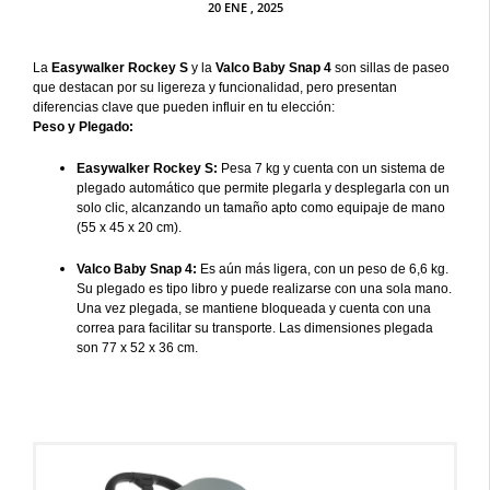
20
ENE
, 2025
La
Easywalker Rockey S
y la
Valco Baby Snap 4
son sillas de paseo
que destacan por su ligereza y funcionalidad, pero presentan
diferencias clave que pueden influir en tu elección:
Peso y Plegado:
Easywalker Rockey S:
Pesa 7 kg y cuenta con un sistema de
plegado automático que permite plegarla y desplegarla con un
solo clic, alcanzando un tamaño apto como equipaje de mano
(55 x 45 x 20 cm).
Valco Baby Snap 4:
Es aún más ligera, con un peso de 6,6 kg.
Su plegado es tipo libro y puede realizarse con una sola mano.
Una vez plegada, se mantiene bloqueada y cuenta con una
correa para facilitar su transporte. Las dimensiones plegada
son 77 x 52 x 36 cm.