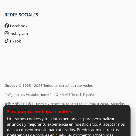
REDES SOCIALES
Facebook
Instagram
TikTok
Disbaby
© 1998 - 2026 Todos los derechos reservados.
Polígono Los Hostales, nave 2 -13, 44195 Teruel, España
Telf: 978971038 | Lunes a Viernes: 10:00 a 14:00 / 17:00 a 20:00, Sábados:
10:00 a 14:00
Esta página web usa cookies
Utilizamos cookies y tus datos personales para personalizar
anuncios y mejorar tu experiencia en nuestro sitio. Al aceptar, nos
Incorporación de funcionalidades semánticas a la web subvencionadas por:
das tu consentimiento para utilizarlos. Puedes administrar tus
preferencias de cookies en cualquier momento. Obtén más