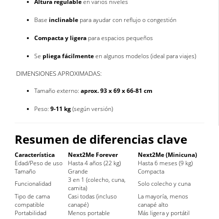
Altura regulable
en varios niveles
Base
inclinable
para ayudar con reflujo o congestión
Compacta y ligera
para espacios pequeños
Se
pliega fácilmente
en algunos modelos (ideal para viajes)
DIMENSIONES APROXIMADAS:
Tamaño externo:
aprox. 93 x 69 x 66-81 cm
Peso:
9-11 kg
(según versión)
Resumen de diferencias clave
Característica
Next2Me Forever
Next2Me (Minicuna)
Edad/Peso de uso
Hasta 4 años (22 kg)
Hasta 6 meses (9 kg)
Tamaño
Grande
Compacta
3 en 1 (colecho, cuna,
Funcionalidad
Solo colecho y cuna
camita)
Tipo de cama
Casi todas (incluso
La mayoría, menos
compatible
canapé)
canapé alto
Portabilidad
Menos portable
Más ligera y portátil