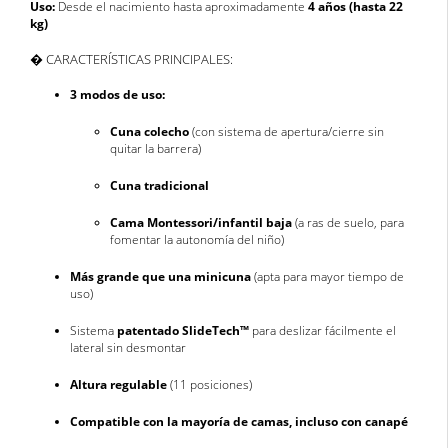
Uso:
Desde el nacimiento hasta aproximadamente
4 años (hasta 22
kg)
� CARACTERÍSTICAS PRINCIPALES:
3 modos de uso:
Cuna colecho
(con sistema de apertura/cierre sin
quitar la barrera)
Cuna tradicional
Cama Montessori/infantil baja
(a ras de suelo, para
fomentar la autonomía del niño)
Más grande que una minicuna
(apta para mayor tiempo de
uso)
Sistema
patentado SlideTech™
para deslizar fácilmente el
lateral sin desmontar
Altura regulable
(11 posiciones)
Compatible con la mayoría de camas, incluso con canapé