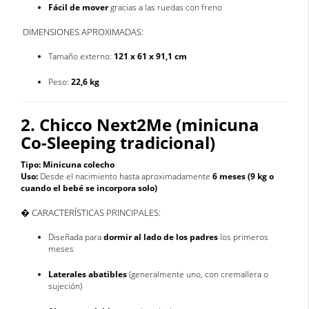
Fácil de mover
gracias a las ruedas con freno
DIMENSIONES APROXIMADAS:
Tamaño externo:
121 x 61 x 91,1 cm
Peso:
22,6 kg
2. Chicco Next2Me (minicuna
Co-Sleeping tradicional)
Tipo:
Minicuna colecho
Uso:
Desde el nacimiento hasta aproximadamente
6 meses (9 kg o
cuando el bebé se incorpora solo)
� CARACTERÍSTICAS PRINCIPALES:
Diseñada para
dormir al lado de los padres
los primeros
meses
Laterales abatibles
(generalmente uno, con cremallera o
sujeción)