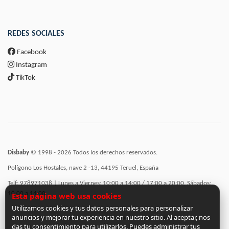
REDES SOCIALES
Facebook
Instagram
TikTok
Disbaby
© 1998 - 2026 Todos los derechos reservados.
Polígono Los Hostales, nave 2 -13, 44195 Teruel, España
Telf: 978971038 | Lunes a Viernes: 10:00 a 14:00 / 17:00 a 20:00, Sábados:
10:00 a 14:00
Esta página web usa cookies
Utilizamos cookies y tus datos personales para personalizar
anuncios y mejorar tu experiencia en nuestro sitio. Al aceptar, nos
Incorporación de funcionalidades semánticas a la web subvencionadas por:
das tu consentimiento para utilizarlos. Puedes administrar tus