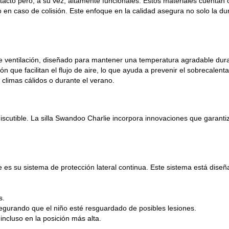
tacto pero, a su vez, altamente funcionales. Estos materiales cuentan 
en caso de colisión. Este enfoque en la calidad asegura no solo la du
de ventilación, diseñado para mantener una temperatura agradable dura
ción que facilitan el flujo de aire, lo que ayuda a prevenir el sobrecalent
 climas cálidos o durante el verano.
discutible. La silla Swandoo Charlie incorpora innovaciones que garanti
 es su sistema de protección lateral continua. Este sistema está dise
s.
egurando que el niño esté resguardado de posibles lesiones.
ncluso en la posición más alta.