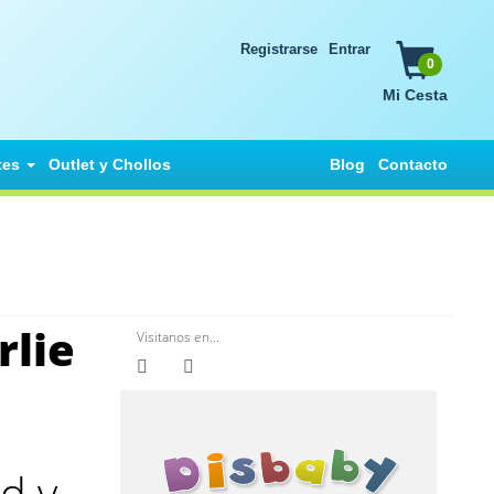
Registrarse
Entrar
0
Mi Cesta
tes
Outlet y Chollos
Blog
Contacto
rlie
Visitanos en...
d y