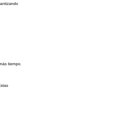
rantizando
 más tiempo.
Estas