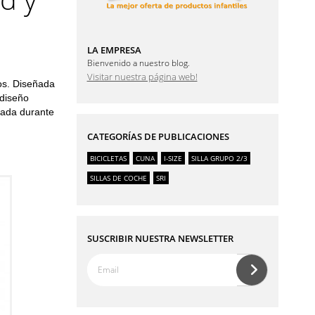
LA EMPRESA
Bienvenido a nuestro blog.
Visitar nuestra página web!
jos. Diseñada
 diseño
uada durante
CATEGORÍAS DE PUBLICACIONES
BICICLETAS
CUNA
I-SIZE
SILLA GRUPO 2/3
SILLAS DE COCHE
SRI
SUSCRIBIR NUESTRA NEWSLETTER