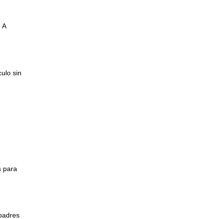
Silla de auto Maxi-Cosi Mica 360 Pro (45 -
105 cm.)
SILLA DE COCHE BRITAX RÖMER
 A
ADVANSAFIX PRO
ulo sin
s para
 padres