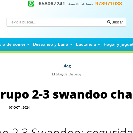
658067241
978971038
Atención al cliente:
Buscar
ora de comer
Descanso y baño
Lactancia
Hogar y jugue
Blog
El blog de Disbaby
 grupo 2-3 swandoo cha
07
OCT
, 2024
upo 2 3 Swandoo: segurida