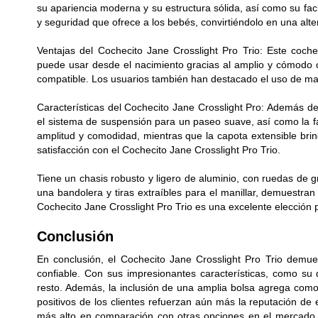
su apariencia moderna y su estructura sólida, así como su fa
y seguridad que ofrece a los bebés, convirtiéndolo en una alte
Ventajas del Cochecito Jane Crosslight Pro Trio: Este coc
puede usar desde el nacimiento gracias al amplio y cómodo c
compatible. Los usuarios también han destacado el uso de mate
Características del Cochecito Jane Crosslight Pro: Además de
el sistema de suspensión para un paseo suave, así como la f
amplitud y comodidad, mientras que la capota extensible brind
satisfacción con el Cochecito Jane Crosslight Pro Trio.
Tiene un chasis robusto y ligero de aluminio, con ruedas de 
una bandolera y tiras extraíbles para el manillar, demuestra
Cochecito Jane Crosslight Pro Trio es una excelente elección 
Conclusión
En conclusión, el Cochecito Jane Crosslight Pro Trio demue
confiable. Con sus impresionantes características, como su d
resto. Además, la inclusión de una amplia bolsa agrega com
positivos de los clientes refuerzan aún más la reputación de
más alto en comparación con otras opciones en el mercado, l