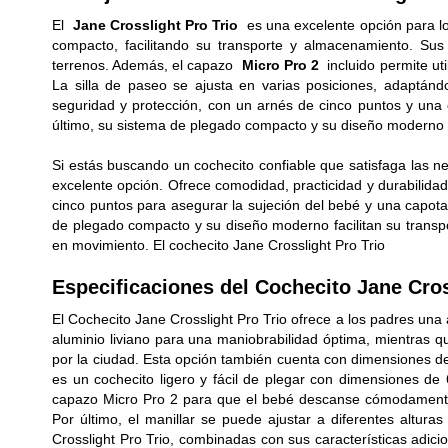
El
Jane Crosslight Pro Trio
es una excelente opción para lo
compacto, facilitando su transporte y almacenamiento. Su
terrenos. Además, el capazo
Micro Pro 2
incluido permite ut
La silla de paseo se ajusta en varias posiciones, adaptánd
seguridad y protección, con un arnés de cinco puntos y una c
último, su sistema de plegado compacto y su diseño moderno lo
Si estás buscando un cochecito confiable que satisfaga las ne
excelente opción. Ofrece comodidad, practicidad y durabilidad
cinco puntos para asegurar la sujeción del bebé y una capota
de plegado compacto y su diseño moderno facilitan su transpo
en movimiento. El cochecito Jane Crosslight Pro Trio
Especificaciones del Cochecito Jane Cros
El Cochecito Jane Crosslight Pro Trio ofrece a los padres una
aluminio liviano para una maniobrabilidad óptima, mientras 
por la ciudad. Esta opción también cuenta con dimensiones d
es un cochecito ligero y fácil de plegar con dimensiones de
capazo Micro Pro 2 para que el bebé descanse cómodamente, 
Por último, el manillar se puede ajustar a diferentes altur
Crosslight Pro Trio, combinadas con sus características adic