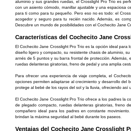
aluminio y sus grandes ruedas, el Crosslight Pro Trio es pe
con un asiento cómodo, manillar ajustable y una espaciosa c
para ti como para tu pequeño. Pero eso no es todo: el Cross
acogedor y seguro para tu recién nacido. Además, es compa
Descubre un mundo de posibilidades con el Cochecito Jane Cro
Características del Cochecito Jane Crossl
El Cochecito Jane Crosslight Pro Trio es la opción ideal para
diseño ligero y compacto, su resistente chasis de aluminio, su
arnés de 5 puntos y su barra frontal de protección. Además, 
ruedas delanteras giratorias, freno de pedal y una amplia ce
Para ofrecer una experiencia de viaje completa, el Cochecito
opciones permiten adaptarse al crecimiento y desarrollo del
protege al bebé de los rayos del sol y la lluvia, ofreciendo as
El Cochecito Jane Crosslight Pro Trio ofrece a los padres la 
de plegado compacto, ruedas delanteras giratorias, freno d
compañero ideal para los padres en constante movimiento. 
brindan la máxima seguridad al bebé durante los paseos.
Ventajas del Cochecito Jane Crosslight P