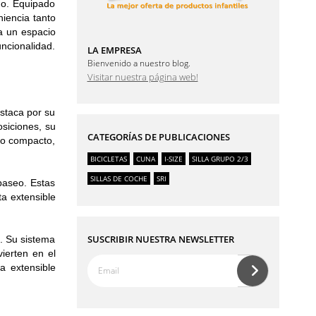
no. Equipado
iencia tanto
a un espacio
ncionalidad.
LA EMPRESA
Bienvenido a nuestro blog.
Visitar nuestra página web!
estaca por su
osiciones, su
CATEGORÍAS DE PUBLICACIONES
do compacto,
BICICLETAS
CUNA
I-SIZE
SILLA GRUPO 2/3
SILLAS DE COCHE
SRI
paseo. Estas
a extensible
SUSCRIBIR NUESTRA NEWSLETTER
a. Su sistema
ierten en el
a extensible