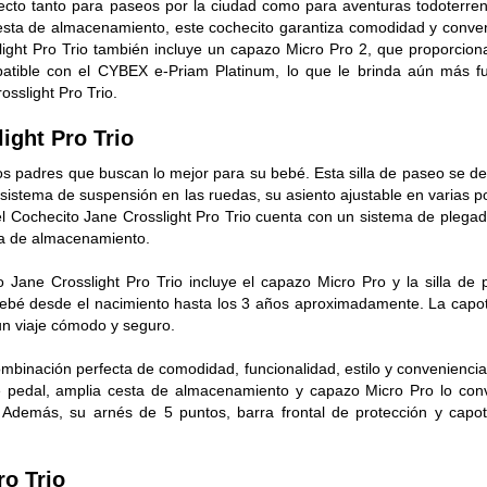
rfecto tanto para paseos por la ciudad como para aventuras todoterre
esta de almacenamiento, este cochecito garantiza comodidad y conven
light Pro Trio también incluye un capazo Micro Pro 2, que proporcion
tible con el CYBEX e-Priam Platinum, lo que le brinda aún más fu
sslight Pro Trio.
ight Pro Trio
 los padres que buscan lo mejor para su bebé. Esta silla de paseo se d
 sistema de suspensión en las ruedas, su asiento ajustable en varias p
el Cochecito Jane Crosslight Pro Trio cuenta con un sistema de plega
sta de almacenamiento.
 Jane Crosslight Pro Trio incluye el capazo Micro Pro y la silla de 
 bebé desde el nacimiento hasta los 3 años aproximadamente. La capot
í un viaje cómodo y seguro.
combinación perfecta de comodidad, funcionalidad, estilo y convenienci
e pedal, amplia cesta de almacenamiento y capazo Micro Pro lo conv
Además, su arnés de 5 puntos, barra frontal de protección y capot
ro Trio