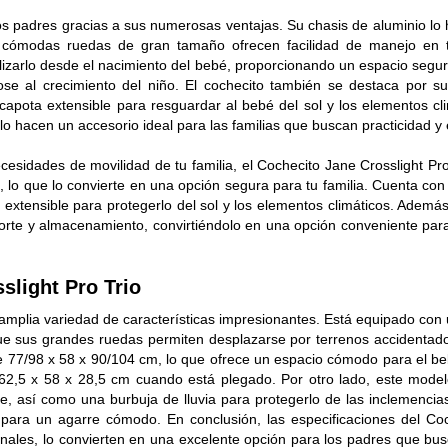
s padres gracias a sus numerosas ventajas. Su chasis de aluminio lo 
s cómodas ruedas de gran tamaño ofrecen facilidad de manejo en 
ilizarlo desde el nacimiento del bebé, proporcionando un espacio seg
ose al crecimiento del niño. El cochecito también se destaca por s
apota extensible para resguardar al bebé del sol y los elementos cli
 hacen un accesorio ideal para las familias que buscan practicidad y e
cesidades de movilidad de tu familia, el Cochecito Jane Crosslight Pr
, lo que lo convierte en una opción segura para tu familia. Cuenta co
 extensible para protegerlo del sol y los elementos climáticos. Ademá
rte y almacenamiento, convirtiéndolo en una opción conveniente para 
slight Pro Trio
 amplia variedad de características impresionantes. Está equipado con
que sus grandes ruedas permiten desplazarse por terrenos accidentad
e 77/98 x 58 x 90/104 cm, lo que ofrece un espacio cómodo para el b
 62,5 x 58 x 28,5 cm cuando está plegado. Por otro lado, este model
así como una burbuja de lluvia para protegerlo de las inclemencias
as para un agarre cómodo. En conclusión, las especificaciones del Co
ionales, lo convierten en una excelente opción para los padres que bu