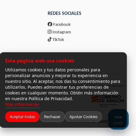
Silla de auto Maxi-Cosi Mica 360 Pro (45 -
105 cm.)
REDES SOCIALES
SILLA DE COCHE BRITAX RÖMER
ADVANSAFIX PRO
Facebook
Instagram
TikTok
Esta página web usa cookies
Utilizamos cookies y tus datos personales para
personalizar anuncios y mejorar tu experiencia en
nuestro sitio. Al aceptar, nos das tu consentimiento para
utilizarlos. Puedes administrar tus preferencias de
Incorporación de funcionalidades semánticas a la web subvencionadas por:
cookies en cualquier momento. Obtén más información
en nuestra Política de Privacidad.
Más información
Aceptar todas
Rechazar
Ajustar Cookies
Desarrollado por
LiveCommerce