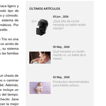
hace ligero y
ÚLTIMOS ARTÍCULOS
todo tipo de
uro y cómodo.
03
Jun
, 2026
u sistema de
¿Qué silla de coche
necesita un bebé recién
máticos. Por
nacido?
stilo.
o Trio es una
n un arnés de
05
May
, 2026
s, su sistema
Qué necesita un recién
las familias
nacido vs. un bebé de 6
meses
 un chasis de
02
May
, 2026
os o caminar
Productos recomendados
ebé. Además,
para bebés activos.
o incluye un
 del tiempo.
checito Jane
scan la mejor