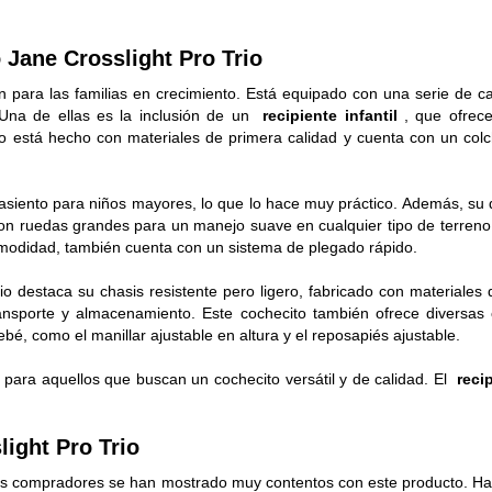
 Jane Crosslight Pro Trio
n para las familias en crecimiento. Está equipado con una serie de ca
. Una de ellas es la inclusión de un
recipiente infantil
, que ofrec
o está hecho con materiales de primera calidad y cuenta con un col
 asiento para niños mayores, lo que lo hace muy práctico. Además, su 
con ruedas grandes para un manejo suave en cualquier tipo de terren
modidad, también cuenta con un sistema de plegado rápido.
rio destaca su chasis resistente pero ligero, fabricado con materiales
ransporte y almacenamiento. Este cochecito también ofrece diversas
bé, como el manillar ajustable en altura y el reposapiés ajustable.
l para aquellos que buscan un cochecito versátil y de calidad. El
reci
ight Pro Trio
hos compradores se han mostrado muy contentos con este producto. H