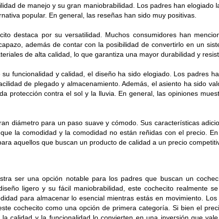
cilidad de manejo y su gran maniobrabilidad. Los padres han elogiado 
rnativa popular. En general, las reseñas han sido muy positivas.
hecito destaca por su versatilidad. Muchos consumidores han menci
apazo, además de contar con la posibilidad de convertirlo en un sist
riales de alta calidad, lo que garantiza una mayor durabilidad y resist
 su funcionalidad y calidad, el diseño ha sido elogiado. Los padres h
acilidad de plegado y almacenamiento. Además, el asiento ha sido val
a protección contra el sol y la lluvia. En general, las opiniones mues
gran diámetro para un paso suave y cómodo. Sus características adici
n que la comodidad y la comodidad no están reñidas con el precio. En
para aquellos que buscan un producto de calidad a un precio competiti
stra ser una opción notable para los padres que buscan un cochecit
iseño ligero y su fácil maniobrabilidad, este cochecito realmente se
odidad para almacenar lo esencial mientras estás en movimiento. Los
 este cochecito como una opción de primera categoría. Si bien el prec
a calidad y la funcionalidad lo convierten en una inversión que vale