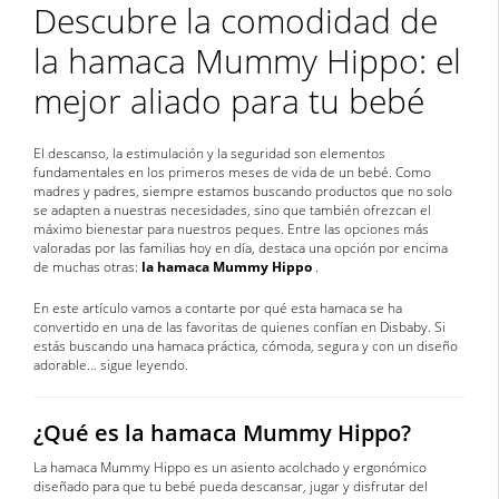
Descubre la comodidad de
la hamaca Mummy Hippo: el
mejor aliado para tu bebé
El descanso, la estimulación y la seguridad son elementos
fundamentales en los primeros meses de vida de un bebé. Como
madres y padres, siempre estamos buscando productos que no solo
se adapten a nuestras necesidades, sino que también ofrezcan el
máximo bienestar para nuestros peques. Entre las opciones más
valoradas por las familias hoy en día, destaca una opción por encima
de muchas otras:
la hamaca Mummy Hippo
.
En este artículo vamos a contarte por qué esta hamaca se ha
convertido en una de las favoritas de quienes confían en Disbaby. Si
estás buscando una hamaca práctica, cómoda, segura y con un diseño
adorable… sigue leyendo.
¿Qué es la hamaca Mummy Hippo?
La hamaca Mummy Hippo es un asiento acolchado y ergonómico
diseñado para que tu bebé pueda descansar, jugar y disfrutar del