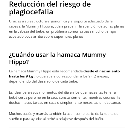
Reducción del riesgo de
plagiocefalia
Gracias a su estructura ergonómica y al soporte adecuado de la
cabeza, la Mummy Hippo ayuda a prevenir la aparición de zonas planas
en la cabeza del bebé, un problema común si pasa mucho tiempo
acostado boca arriba sobre superficies planas.
¿Cuándo usar la hamaca Mummy
Hippo?
La hamaca Mummy Hippo está recomendada
desde el nacimiento
hasta los 9 kg
, lo que suele corresponder a los 9-12 meses,
dependiendo del desarrollo de cada bebé.
Es ideal para esos momentos del día en los que necesitas tener al
bebé cerca pero no en brazos constantemente: mientras cocinas, te
duchas, haces tareas en casa o simplemente necesitas un descanso.
Muchos papás y mamás también la usan como parte de la rutina del
sueño o para ayudar al bebé a relajarse después del baño.