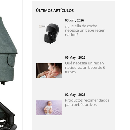
ÚLTIMOS ARTÍCULOS
03
Jun
, 2026
¿Qué silla de coche
necesita un bebé recién
nacido?
05
May
, 2026
Qué necesita un recién
nacido vs. un bebé de 6
meses
02
May
, 2026
Productos recomendados
para bebés activos.