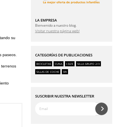
LA EMPRESA
Bienvenido a nuestro blog.
Visitar nuestra página web!
itando su
os paseos.
CATEGORÍAS DE PUBLICACIONES
BICICLETAS
CUNA
I-SIZE
SILLA GRUPO 2/3
 terrenos
SILLAS DE COCHE
SRI
iento
SUSCRIBIR NUESTRA NEWSLETTER