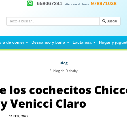
658067241
978971038
Atención al cliente:
Buscar
ora de comer
Descanso y baño
Lactancia
Hogar y jugue
Blog
El blog de Disbaby
e los cochecitos Chicc
 y Venicci Claro
11
FEB
, 2025