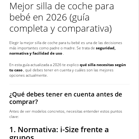
Mejor silla de coche para
bebé en 2026 (guía
completa y comparativa)
Elegir la mejor silla de coche para tu bebé es una de las decisiones
más importantes como padre o madre. Se trata de
seguridad,
normativa y facilidad de uso
.
En esta guía actualizada a 2026 te explico
qué silla necesitas según
tu caso
, qué debes tener en cuenta y cuáles son las mejores
opciones actualmente.
¿Qué debes tener en cuenta antes de
comprar?
Antes de ver modelos concretos, necesitas entender estos puntos
clave:
1. Normativa: i-Size frente a
grupos