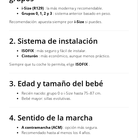
i-Size (R129)
: la más moderna y recomendable.
Grupos 0, 1, 2 y 3
: sistema anterior basado en peso.
Recomendación: apuesta siempre por
i-Size
si puedes.
2. Sistema de instalación
ISOFIX
: más seguro y fácil de instalar.
Cinturón
: más económico, aunque menos práctico.
Siempre que tu coche lo permita, elige
ISOFIX
.
3. Edad y tamaño del bebé
Recién nacido: grupo 0 o i-Size hasta 75–87 cm.
Bebé mayor: sillas evolutivas.
4. Sentido de la marcha
A contramarcha (ACM)
: opción más segura.
Recomendado hasta al menos los 4 años.