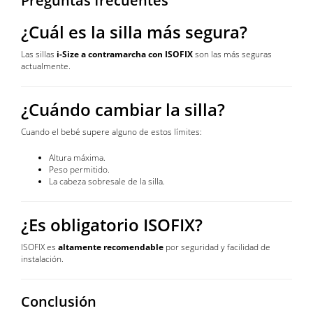
Preguntas frecuentes
¿Cuál es la silla más segura?
Las sillas
i-Size a contramarcha con ISOFIX
son las más seguras
actualmente.
¿Cuándo cambiar la silla?
Cuando el bebé supere alguno de estos límites:
Altura máxima.
Peso permitido.
La cabeza sobresale de la silla.
¿Es obligatorio ISOFIX?
ISOFIX es
altamente recomendable
por seguridad y facilidad de
instalación.
Conclusión