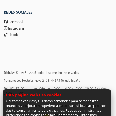
REDES SOCIALES
Facebook
Instagram
TikTok
Disbaby
© 1998 - 2026 Todos los derechos reservados.
Polígono Los Hostales, nave 2 -13, 44195 Teruel, España
Telf: 978971038 | Lunes a Viernes: 10:00 a 14:00 / 17:00 a 20:00, Sábados:
10:00 a 14:00
Esta página web usa cookies
Utilizamos cookies y tus datos personales para personalizar
anuncios y mejorar tu experiencia en nuestro sitio. Al aceptar, nos
Incorporación de funcionalidades semánticas a la web subvencionadas por:
das tu consentimiento para utilizarlos. Puedes administrar tus
preferencias de cookies en cualquier momento. Obtén más