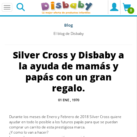
0
Blog
El blog de Disbaby
Silver Cross y Disbaby a
la ayuda de mamás y
papás con un gran
regalo.
01
ENE
, 1970
Durante los meses de Enero y Febrero de 2018 Silver Cross quiere
ayudar en todo lo posible a los futuros papás para que se puedan
comprar un carrito de esta prestigiosa marca.
¿Y como lo van a hacer?