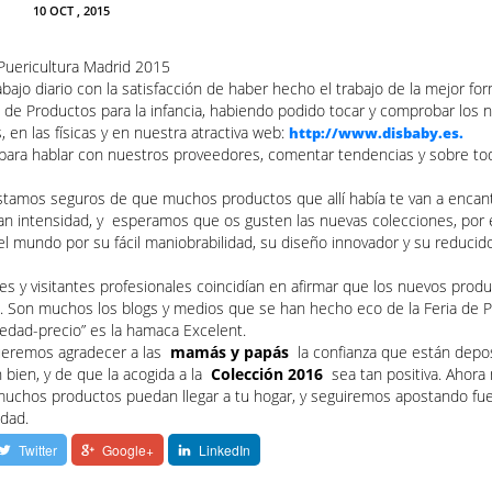
10
OCT
, 2015
Puericultura Madrid 2015
abajo diario con la satisfacción de haber hecho el trabajo de la mejor for
l de Productos para la infancia, habiendo podido tocar y comprobar los 
en las físicas y en nuestra atractiva web:
http://www.disbaby.es.
ara hablar con nuestros proveedores, comentar tendencias y sobre to
estamos seguros de que muchos productos que allí había te van a encant
an intensidad, y esperamos que os gusten las nuevas colecciones, por 
el mundo por su fácil maniobrabilidad, su diseño innovador y su reducid
es y visitantes profesionales coincidían en afirmar que los nuevos produ
. Son muchos los blogs y medios que se han hecho eco de la Feria de P
edad-precio” es la hamaca Excelent.
eremos agradecer a las
mamás y papás
la confianza que están depo
 bien, y de que la acogida a la
Colección 2016
sea tan positiva. Ahora
uchos productos puedan llegar a tu hogar, y seguiremos apostando fue
idad.
Twitter
Google+
LinkedIn