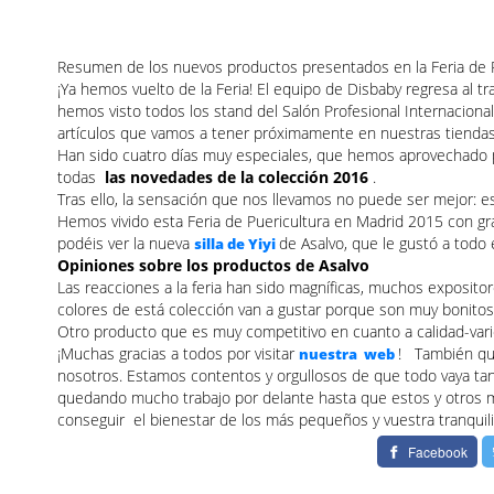
Resumen de los nuevos productos presentados en la Feria de 
¡Ya hemos vuelto de la Feria! El equipo de Disbaby regresa al tr
hemos visto todos los stand del Salón Profesional Internaciona
artículos que vamos a tener próximamente en nuestras tiendas, 
Han sido cuatro días muy especiales, que hemos aprovechado p
todas
las novedades de la colección 2016
.
Tras ello, la sensación que nos llevamos no puede ser mejor: 
Hemos vivido esta Feria de Puericultura en Madrid 2015 con gr
podéis ver la nueva
de Asalvo, que le gustó a todo 
silla de Yiyi
Opiniones sobre los productos de Asalvo
Las reacciones a la feria han sido magníficas, muchos expositor
colores de está colección van a gustar porque son muy bonitos
Otro producto que es muy competitivo en cuanto a calidad-vari
¡Muchas gracias a todos por visitar
! También qu
nuestra web
nosotros. Estamos contentos y orgullosos de que todo vaya tan
quedando mucho trabajo por delante hasta que estos y otros m
conseguir
el bienestar de los más pequeños y vuestra tranquil
Facebook