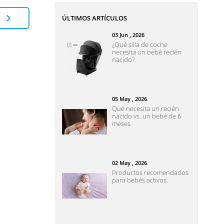
e
ÚLTIMOS ARTÍCULOS
03
Jun
, 2026
¿Qué silla de coche
necesita un bebé recién
nacido?
05
May
, 2026
Qué necesita un recién
nacido vs. un bebé de 6
meses
02
May
, 2026
Productos recomendados
para bebés activos.