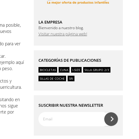
LA EMPRESA
ma posible,
Bienvenido a nuestro blog.
nuevos
Visitar nuestra página web!
do para ver
ar.
CATEGORÍAS DE PUBLICACIONES
ejemplo aquí
o peso.
BICICLETAS
CUNA
I-SIZE
SILLA GRUPO 2/3
SILLAS DE COCHE
SRI
ctos y
uericultura.
sitando en
SUSCRIBIR NUESTRA NEWSLETTER
 nos sigue
rte por