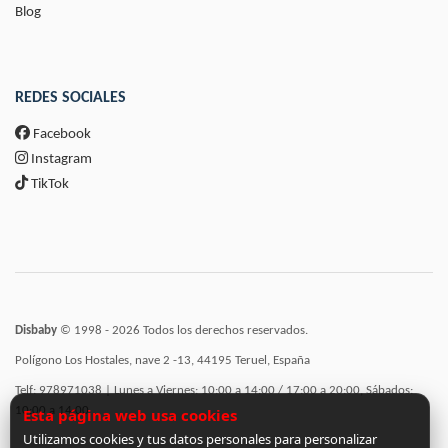
Blog
REDES SOCIALES
Facebook
Instagram
TikTok
Disbaby
© 1998 - 2026 Todos los derechos reservados.
Polígono Los Hostales, nave 2 -13, 44195 Teruel, España
Telf: 978971038 | Lunes a Viernes: 10:00 a 14:00 / 17:00 a 20:00, Sábados:
10:00 a 14:00
Esta página web usa cookies
Utilizamos cookies y tus datos personales para personalizar